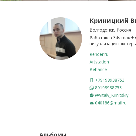
Криницкий В
Волгодонск, Россия
Работаю в 3ds max + 
визуализацию экстерь
Render.ru
Artstation
Behance
+79198938753
89198938753
@Vitaly_Krinitskiy
040186@mail.ru
Альбомы